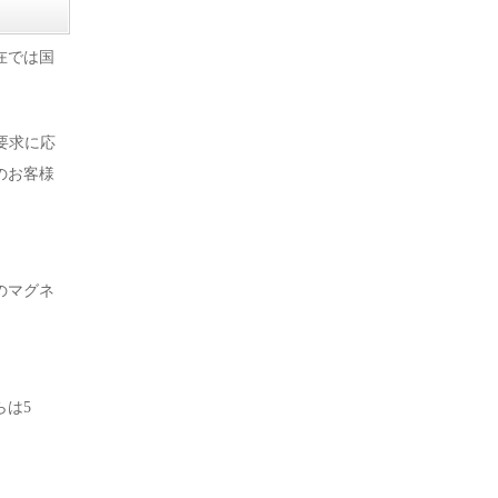
在では国
要求に応
のお客様
のマグネ
らは5