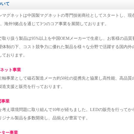
ついて
ンマグネットは中国製マグネットの専門技術商社としてスタートし、現
点、海外9拠点を通じて3つのコア事業を展開しております。
で取り扱う製品は95%以上を中国OEMメーカーで生産し、お客様の品質
理体制の下、コスト競争力に優れた製品を様々な分野で活躍する国内外
しております。
グネット事業
主軸事業として磁石製造メーカ約50社の提携先と協業し高性能、高品質
製造支援と販売を行っております。
電事業
を考え環境問題に取り組んで10年が経ちました。LEDの販売を行ってか
リジナル製品を多数開発し、品揃えが豊富です。
ーター事業