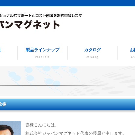
要
製品ラインナップ
カタログ
お
Y
Products
catalog
C
挨拶
皆様こんにちは。
株式会社ジャパンマグネット代表の藤原と申します。