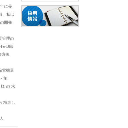
3年に長
前、私は
の開発
質管理の
e-B磁
3億個、
節電機器
・施
様 の 求
々精進し
人