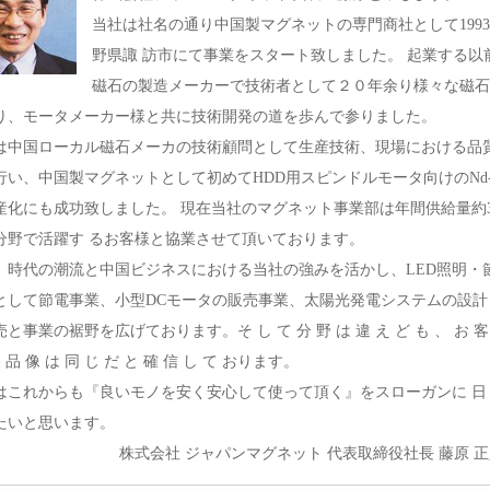
当社は社名の通り中国製マグネットの専門商社として199
野県諏 訪市にて事業をスタート致しました。 起業する以
磁石の製造メーカーで技術者として２０年余り様々な磁石
り、モータメーカー様と共に技術開発の道を歩んで参りました。
は中国ローカル磁石メーカの技術顧問として生産技術、現場における品
行い、中国製マグネットとして初めてHDD用スピンドルモータ向けのNd-F
産化にも成功致しました。 現在当社のマグネット事業部は年間供給量約
分野で活躍す るお客様と協業させて頂いております。
時代の潮流と中国ビジネスにおける当社の強みを活かし、LED照明・
として節電事業、小型DCモータの販売事業、太陽光発電システムの設計
と事業の裾野を広げております。そ し て 分 野 は 違 え ど も 、 お 客 
 品 像 は 同 じ だ と 確 信 し て おります。
これからも『良いモノを安く安心して使って頂く』をスローガンに 日
たいと思います。
会社 ジャパンマグネット 代表取締役社長 藤原 正