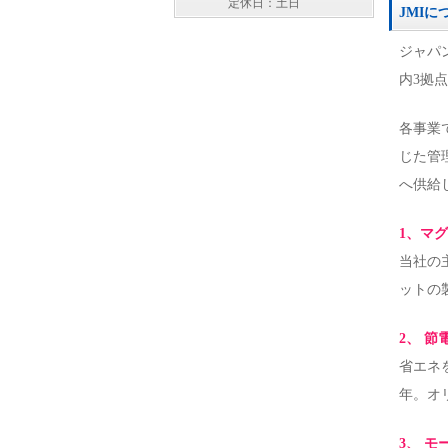
定休日：土日
JMIに
ジャパ
内3拠
各事業
じた管
へ供給
1、マ
当社の
ットの
2、 節
省エネ
年。オ
3、 モ