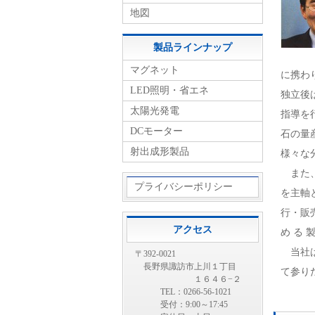
地図
製品ラインナップ
マグネット
に携わ
LED照明・省エネ
独立後
太陽光発電
指導を
DCモーター
石の量
射出成形製品
様々な
また、
プライバシーポリシー
を主軸
行・販売
アクセス
め る 製
当社は
〒392-0021
長野県諏訪市上川１丁目
て参り
１６４６−２
株式
TEL：0266-56-1021
受付：9:00～17:45